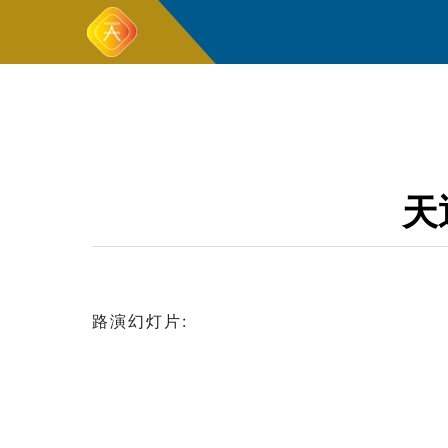
天
路演幻灯片: