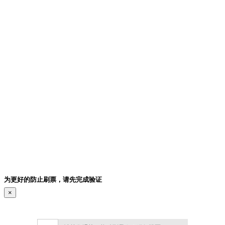
为更好的防止刷票，请先完成验证
×