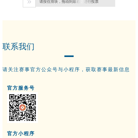
请按住滑块，拖动到最右边进行投票

联系我们
请关注赛事官方公众号与小程序，获取赛事最新信息
官方服务号
官方小程序