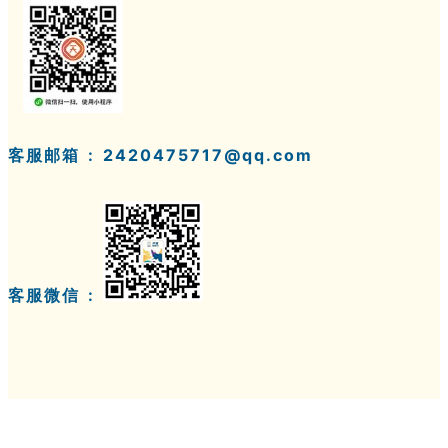
客服邮箱 : 2420475717@qq.com
客服微信 :